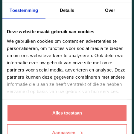
Toestemming
Details
Over
Bericht
Deze website maakt gebruik van cookies
We gebruiken cookies om content en advertenties te
personaliseren, om functies voor social media te bieden
en om ons websiteverkeer te analyseren. Ook delen we
informatie over uw gebruik van onze site met onze
partners voor social media, adverteren en analyse. Deze
partners kunnen deze gegevens combineren met andere
informatie die u aan ze heeft verstrekt of die ze hebben
Ik geef toestemming dat Paycheq bovenstaande gegevens zal verwerken
verzameld op basis van uw gebruik van hun services.
en bewaren zoals beschreven in de
privacyverklaring
.
Verzenden
Alles toestaan
Openingsuren
Aanpassen