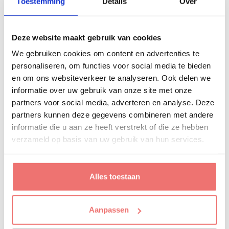
Toestemming
Details
Over
geloven in de slaagkans ervan. Dat is onze garantie aan jou.
En wat jij moet doen? Liefst zo weinig mogelijk, maar hou
Deze website maakt gebruik van cookies
ons wel op de hoogte van al je groeiplannen. Dan schieten
wij meteen in actie.
We gebruiken cookies om content en advertenties te
personaliseren, om functies voor social media te bieden
en om ons websiteverkeer te analyseren. Ook delen we
informatie over uw gebruik van onze site met onze
partners voor social media, adverteren en analyse. Deze
partners kunnen deze gegevens combineren met andere
informatie die u aan ze heeft verstrekt of die ze hebben
verzameld op basis van uw gebruik van hun services.
Alles toestaan
Aanpassen