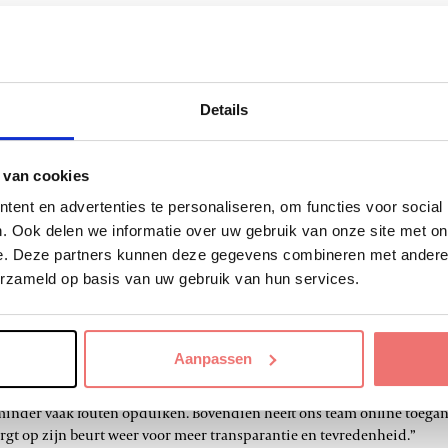
n vorige werkgever vertrok om een eigen zaak te starten, zijn we op aa
en enorm tevreden van het contact met Bregt. Met dat persoonlijke 
u minder rechtstreeks communiceren met Bregt zelf, staat Danny, on
helpen.”
Details
al met de hulp van PayCheq
 van cookies
ent en advertenties te personaliseren, om functies voor social
tijdje geleden op aanraden van PayCheq mee op de onvermijdelijke kar 
. Ook delen we informatie over uw gebruik van onze site met on
stratie verloopt tegenwoordig niet meer via papier, maar volledig di
e. Deze partners kunnen deze gegevens combineren met andere i
erzameld op basis van uw gebruik van hun services.
ap naar digitale loonadministratie hebben gemaakt, ben ik verantwoor
rvaring. Danny heeft veel geduld met mij moeten hebben en soms nog. 
de telefoon gehangen om me wegwijs te maken. Ik heb alles van hem ge
ning.”
Aanpassen
verstap naar een digitale loonadministratie. We kunnen salarissen vee
minder vaak fouten opduiken. Bovendien heeft ons team online toegan
gt op zijn beurt weer voor meer transparantie en tevredenheid.”