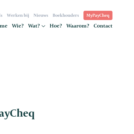
s
Werken bij
Nieuws
Boekhouders
MyPayCheq
me
Wie?
Wat?
Hoe?
Waarom?
Contact
 PayCheq