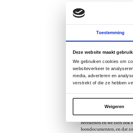
Kristof:
“Toen Bregt bij zij
boekhouder gevolgd. We war
onderscheiden. Hoewel we n
PayCheq, altijd klaar om te 
Toestemming
Volledig digita
Deze website maakt gebruik
We gebruiken cookies om cont
Bij Spaans Dak zijn ze een 
websiteverkeer te analyseren
gesprongen. Hun loonadmini
media, adverteren en analys
verstrekt of die ze hebben v
Kristof:
“Sinds we de overst
in gesmeten zonder enige e
heel wat uren met mij aan 
content met die ondersteu
Weigeren
“Wij zijn tevreden met de o
berekenen en we zien ook 
loondocumenten, en dat zor