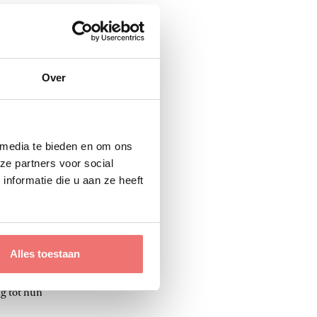
nraden van onze
contact kan PayCheq zich
ze payroll medewerker bij
Over
 media te bieden en om ons
van digitalisering
ze partners voor social
gitaal.
nformatie die u aan ze heeft
delijk. Maar ik ben er dus
Hij heeft ondertussen al
leerd, ik ben dus enorm
Alles toestaan
l makkelijker en sneller
g tot hun