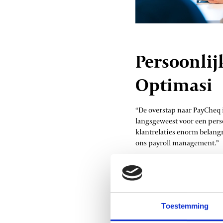
Persoonlij
Optimasi
“De overstap naar PayCheq 
langsgeweest voor een perso
klantrelaties enorm belang
ons payroll management.”
“Bij PayCheq gaan ze altijd
snel en proactief aanreike
toewijding aan die persoonl
Ze staan altijd voor je klaar
Toestemming