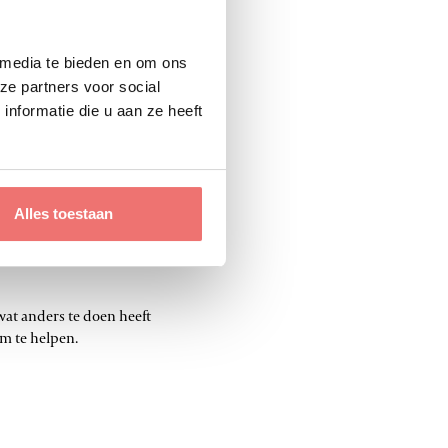
 media te bieden en om ons
n geweldige aanpak hanteert,
ze partners voor social
t heerlijk samenwerken. Ze
nformatie die u aan ze heeft
dat het
Alles toestaan
wat anders te doen heeft
om te helpen.