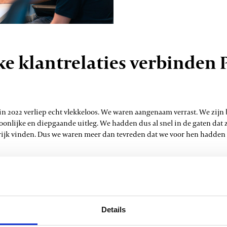
ke klantrelaties verbinden
in 2022 verliep echt vlekkeloos. We waren aangenaam verrast. We zijn 
onlijke en diepgaande uitleg. We hadden dus al snel in de gaten dat z
rijk vinden. Dus we waren meer dan tevreden dat we voor hen hadden 
 dat stapje verder, en dat merken we. Of het nu gaat om het uitvoeren 
n van oplossingen die onze processen vereenvoudigen, we voelen ons
ijke aanpak is echt bijzonder en dan heb ik het nog niet over hun bere
. En helpen je snel verder.”
Details