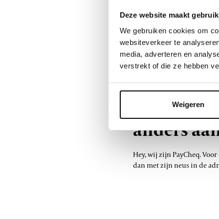
PayCheq he
Deze website maakt gebruik
We gebruiken cookies om cont
“Als je als bedrijf op zoek 
websiteverkeer te analyseren
dan moet je bij PayCheq zi
media, adverteren en analys
hebben de lat bij ons alva
verstrekt of die ze hebben v
Op zoek na
Weigeren
anders aa
Hey, wij zijn PayCheq. Voor
dan met zijn neus in de adm