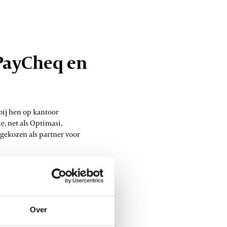
 PayCheq en
bij hen op kantoor
e, net als Optimasi,
gekozen als partner voor
van aanpassingen of om het
 nooit een nummer. Hun
ikbaarheid en flexibiliteit.
Over