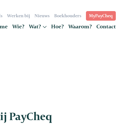
s
Werken bij
Nieuws
Boekhouders
MyPayCheq
me
Wie?
Wat?
Hoe?
Waarom?
Contact
ij PayCheq