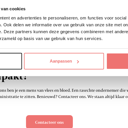
eft de toon gezet
 van cookies
ent en advertenties te personaliseren, om functies voor social
bent naar een partner die niet alleen uitblinkt in het vak, maar ook ee
. Ook delen we informatie over uw gebruik van onze site met on
jn. We hebben ze dus ook al regelmatig aanbevolen, want wij vinden he
e. Deze partners kunnen deze gegevens combineren met andere i
st hoog gelegd voor andere partnerschappen.”
erzameld op basis van uw gebruik van hun services.
ar een sociaal secretariaat 
Aanpassen
npakt?
 ons ben je een mens van vlees en bloed. Een rasechte ondernemer die 
inistratie te zitten. Benieuwd? Contacteer ons. We staan altijd klaar 
Contacteer ons