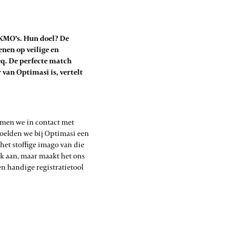
 KMO’s. Hun doel? De
nen op veilige en
eq. De perfecte match
van Optimasi is, vertelt
men we in contact met
voelden we bij Optimasi een
 het stoffige imago van die
jk aan, maar maakt het ons
en handige registratietool