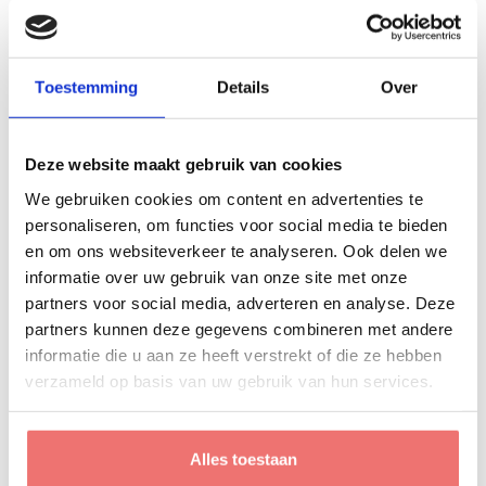
Op zoek naar een sociaal secretariaat dat het
anders aanpakt?
Toestemming
Details
Over
Hey, wij zijn PayCheq. Voor ons ben je een mens van vlees
en bloed. Een rasechte ondernemer die wat anders te doen
Deze website maakt gebruik van cookies
heeft dan met zijn neus in de administratie te zitten.
We gebruiken cookies om content en advertenties te
Benieuwd?
Contacteer ons
. We staan altijd klaar om te
personaliseren, om functies voor social media te bieden
helpen.
en om ons websiteverkeer te analyseren. Ook delen we
informatie over uw gebruik van onze site met onze
partners voor social media, adverteren en analyse. Deze
partners kunnen deze gegevens combineren met andere
Dit kan je ook interessant vinden
informatie die u aan ze heeft verstrekt of die ze hebben
Bekijk alle nieuws
verzameld op basis van uw gebruik van hun services.
Alles toestaan